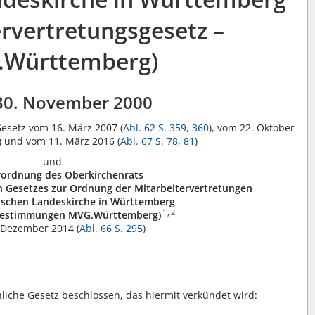
ervertretungsgesetz –
Württemberg)
30. November 2000
Gesetz vom 16. März 2007 (
Abl. 62 S. 359
,
360
), vom 22. Oktober
) und vom 11. März 2016 (
Abl. 67 S. 78
,
81
)
und
rordnung des Oberkirchenrats
n Gesetzes zur Ordnung der Mitarbeitervertretungen
lischen Landeskirche in Württemberg
1
,
2
bestimmungen MVG.Württemberg)
 Dezember 2014 (
Abl. 66 S. 295
)
liche Gesetz beschlossen, das hiermit verkündet wird: