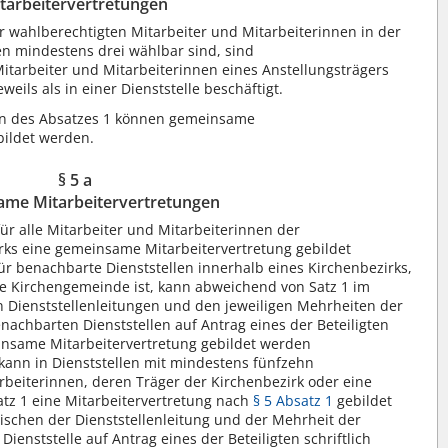
tarbeitervertretungen
er wahlberechtigten Mitarbeiter und Mitarbeiterinnen in der
en mindestens drei wählbar sind, sind
Mitarbeiter und Mitarbeiterinnen eines Anstellungsträgers
weils als in einer Dienststelle beschäftigt.
n des Absatzes 1 können gemeinsame
ildet werden.
§ 5 a
me Mitarbeitervertretungen
ür alle Mitarbeiter und Mitarbeiterinnen der
ks eine gemeinsame Mitarbeitervertretung gebildet
Für benachbarte Dienststellen innerhalb eines Kirchenbezirks,
ne Kirchengemeinde ist, kann abweichend von Satz 1 im
n Dienststellenleitungen und den jeweiligen Mehrheiten der
nachbarten Dienststellen auf Antrag eines der Beteiligten
einsame Mitarbeitervertretung gebildet werden
o kann in Dienststellen mit mindestens fünfzehn
rbeiterinnen, deren Träger der Kirchenbezirk oder eine
tz 1 eine Mitarbeitervertretung nach
§ 5 Absatz 1
gebildet
schen der Dienststellenleitung und der Mehrheit der
ienststelle auf Antrag eines der Beteiligten schriftlich