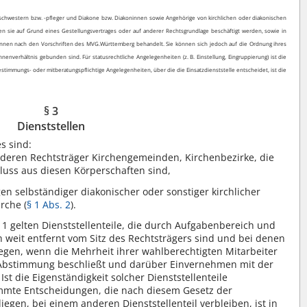
schwestern bzw. -pfleger und Diakone bzw. Diakoninnen sowie Angehörige von kirchlichen oder diakonischen
n sie auf Grund eines Gestellungsvertrages oder auf anderer Rechtsgrundlage beschäftigt werden, sowie in
rinnen nach den Vorschriften des MVG.Württemberg behandelt. Sie können sich jedoch auf die Ordnung ihres
nenverhältnis gebunden sind. Für statusrechtliche Angelegenheiten (z. B. Einstellung, Eingruppierung) ist die
estimmungs- oder mitberatungspflichtige Angelegenheiten, über die die Einsatzdienststelle entscheidet, ist die
§ 3
Dienststellen
s sind:
, deren Rechtsträger Kirchengemeinden, Kirchenbezirke, die
uss aus diesen Körperschaften sind,
en selbständiger diakonischer oder sonstiger kirchlicher
rche (
§ 1 Abs. 2
).
 1 gelten Dienststellenteile, die durch Aufgabenbereich und
 weit entfernt vom Sitz des Rechtsträgers sind und bei denen
egen, wenn die Mehrheit ihrer wahlberechtigten Mitarbeiter
 Abstimmung beschließt und darüber Einvernehmen mit der
Ist die Eigenständigkeit solcher Dienststellenteile
mmte Entscheidungen, die nach diesem Gesetz der
gen, bei einem anderen Dienststellenteil verbleiben, ist in