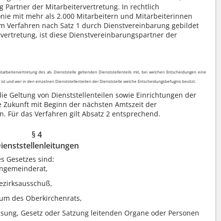
g Partner der Mitarbeitervertretung. In rechtlich
nie mit mehr als 2.000 Mitarbeitern und Mitarbeiterinnen
m Verfahren nach Satz 1 durch Dienstvereinbarung gebildet
vertretung, ist diese Dienstvereinbarungspartner der
itarbeitervertretung des als Dienststelle geltenden Dienststellenteils mit, bei welchen Entscheidungen eine
 ist und wer in den einzelnen Dienststellenteilen der Dienststelle welche Entscheidungsbefugnis besitzt.
e Geltung von Dienststellenteilen sowie Einrichtungen der
ie Zukunft mit Beginn der nächsten Amtszeit der
. Für das Verfahren gilt Absatz 2 entsprechend.
§ 4
ienststellenleitungen
s Gesetzes sind:
engemeinderat,
ezirksausschuß,
ium des Oberkirchenrats,
assung, Gesetz oder Satzung leitenden Organe oder Personen