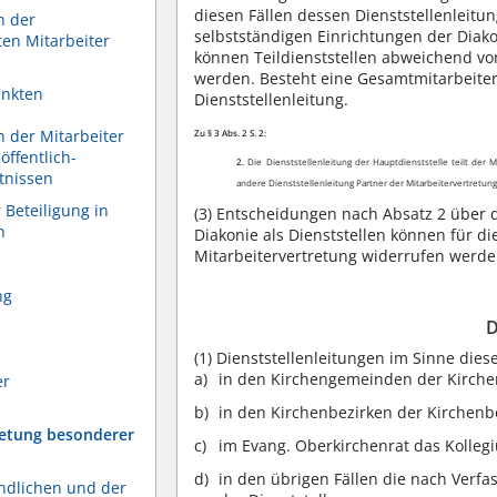
diesen Fällen dessen Dienststellenleitun
n der
selbstständigen Einrichtungen der Diako
ten Mitarbeiter
können Teildienststellen abweichend vo
werden. Besteht eine Gesamtmitarbeiter
änkten
Dienststellenleitung.
 der Mitarbeiter
Zu § 3 Abs. 2 S. 2:
öffentlich-
2.
Die Dienststellenleitung der Hauptdienststelle teilt der M
tnissen
andere Dienststellenleitung Partner der Mitarbeitervertretung
Beteiligung in
(3)
Entscheidungen nach Absatz 2 über di
n
Diakonie als Dienststellen können für d
Mitarbeitervertretung widerrufen werden
ng
D
(1)
Dienststellenleitungen im Sinne diese
in den Kirchengemeinden der Kirch
er
in den Kirchenbezirken der Kirchenb
tretung besonderer
im Evang. Oberkirchenrat das Kolleg
in den übrigen Fällen die nach Verf
endlichen und der