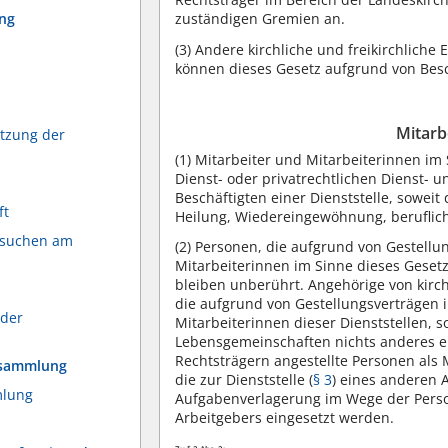
ung
zuständigen Gremien an.
(3)
Andere kirchliche und freikirchliche
können dieses Gesetz aufgrund von Bes
Mitarb
itzung der
(1)
Mitarbeiter und Mitarbeiterinnen im S
Dienst- oder privatrechtlichen Dienst- 
Beschäftigten einer Dienststelle, sowei
ft
Heilung, Wiedereingewöhnung, berufliche
fsuchen am
(2)
Personen, die aufgrund von Gestellung
Mitarbeiterinnen im Sinne dieses Geset
bleiben unberührt. Angehörige von kirc
die aufgrund von Gestellungsverträgen in
 der
Mitarbeiterinnen dieser Dienststellen, 
Lebensgemeinschaften nichts anderes er
Rechtsträgern angestellte Personen als 
ersammlung
die zur Dienststelle (
§ 3
) eines anderen 
mlung
Aufgabenverlagerung im Wege der Persona
Arbeitgebers eingesetzt werden.