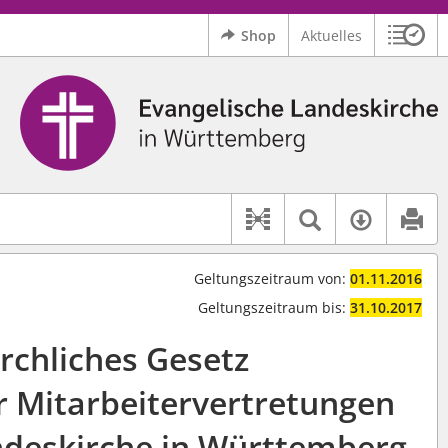
Shop
Aktuelles
Sitzu
Logo Ev. Landeskirche in Württemberg
 findet auch: "Pfarrerinitiative" oder "Pfarrerausschuss".
serer Hilfe.
Textsuche 
Verfüg
Dokument-Beziehu
Geltungszeitraum von:
01.11.2016
Geltungszeitraum bis:
31.10.2017
irchliches Gesetz
r Mitarbeitervertretungen
andeskirche in Württemberg