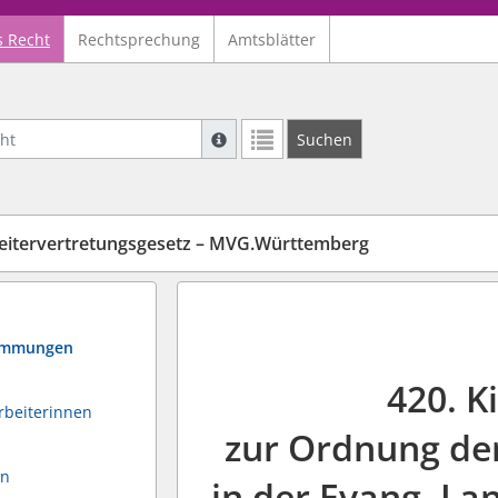
s Recht
Rechtsprechung
Amtsblätter
Suche mit Platzhalter "*", Bsp. Pfarrer*,
Suchen
Weitere Suchoperatoren finden Sie in un
eitervertretungsgesetz – MVG.Württemberg
timmungen
420. K
rbeiterinnen
zur Ordnung de
en
in der Evang. L