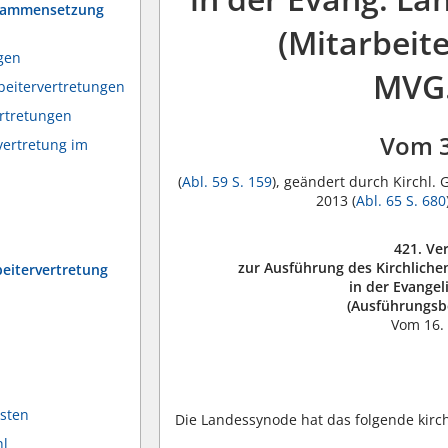
Zusammensetzung
(Mitarbeit
ngen
MVG.
beitervertretungen
rtretungen
Vom 
vertretung im
(
Abl. 59 S. 159
), geändert durch Kirchl. 
2013 (
Abl. 65 S. 680
421. Ve
zur Ausführung des Kirchliche
beitervertretung
in der Evange
(Ausführungs
Vom 16.
osten
Die Landessynode hat das folgende kirch
hl