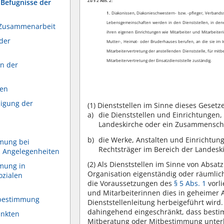
Zu § 2 Abs. 2:
 Befugnisse der
1.
Diakonissen, Diakonieschwestern- bzw. -pfleger, Verbands
Lebensgemeinschaften werden in den Dienststellen, in dene
e Zusammenarbeit
ihren eigenen Einrichtungen wie Mitarbeiter und Mitarbeite
 der
Mutter-, Heimat- oder Bruderhauses berufen, an die sie im In
Mitarbeitervertretung der anstellenden Dienststelle, für mitb
Mitarbeitervertretung der Einsatzdienststelle zuständig.
n der
gen
ligung der
(1)
Dienststellen im Sinne dieses Gesetze
die Dienststellen und Einrichtungen
Landeskirche oder ein Zusammenschl
die Werke, Anstalten und Einrichtung
mmung bei
Rechtsträger im Bereich der Landeski
n Angelegenheiten
(2)
Als Dienststellen im Sinne von Absatz
mmung in
Organisation eigenständig oder räumlich
ozialen
die Voraussetzungen des
§ 5 Abs. 1
vorli
und Mitarbeiterinnen dies in geheimer
tbestimmung
Dienststellenleitung herbeigeführt wird. 
dahingehend eingeschränkt, dass besti
änkten
Mitberatung oder Mitbestimmung unterlie