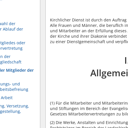
Kirchlicher Dienst ist durch den Auftra
wahl der
Alle Frauen und Männer, die beruflich in
r Ablauf der
und Mitarbeiter an der Erfüllung diese
der Kirche und ihrer Diakonie verbindet
zu einer Dienstgemeinschaft und verpfli
tgliedes oder
ervertretung
en der
tgliedschaft
Allgeme
der Mitglieder der
rungs- und
beitsbefreiung
 Arbeit
(1)
Für die Mitarbeiter und Mitarbeiterin
ng, Versetzung,
und Stiftungen im Bereich der Evangel
gestellung,
Gesetzes Mitarbeitervertretungen zu bil
(2)
Die Werke, Anstalten und Einrichtunge
Rechtsträger im Bereich der Landeskirc