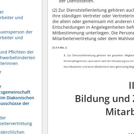
der Dienststellen.
(2)
Zur Dienststellenleitung gehören au
er
ihre ständigen Vertreter oder Vertreter
rbeiter und
die allein oder gemeinsam mit anderen P
Entscheidungen in Angelegenheiten befu
rauensperson der
Mitbestimmung unterliegen. Die Personen
rbeiter und
Mitarbeitervertretung oder dem Wahlvo
Zu § 4 Abs. 2:
und Pflichten der
3.
Zur Dienststellenleitung gehören die gesamten Mitglied
chwerbehinderten
Kirchenpflegerinnen, auch wenn nach der Ortssatzung nur ein T
iterinnen
Kein Mitarbeiter und keine Mitarbeiterin kann gleichzeitig Mi
r
I
e
itsgemeinschaft
Bildung und
 im Diakonischen
usschüsse der
Mitar
der
beitervertretung
skirchlichen