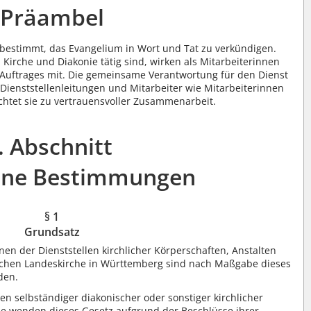
Präambel
g bestimmt, das Evangelium in Wort und Tat zu verkündigen.
 Kirche und Diakonie tätig sind, wirken als Mitarbeiterinnen
s Auftrages mit. Die gemeinsame Verantwortung für den Dienst
 Dienststellenleitungen und Mitarbeiter wie Mitarbeiterinnen
chtet sie zu vertrauensvoller Zusammenarbeit.
I. Abschnitt
ine Bestimmungen
§ 1
Grundsatz
nen der Dienststellen kirchlicher Körperschaften, Anstalten
ischen Landeskirche in Württemberg sind nach Maßgabe dieses
den.
n selbständiger diakonischer oder sonstiger kirchlicher
he wenden dieses Gesetz aufgrund der Beschlüsse ihrer