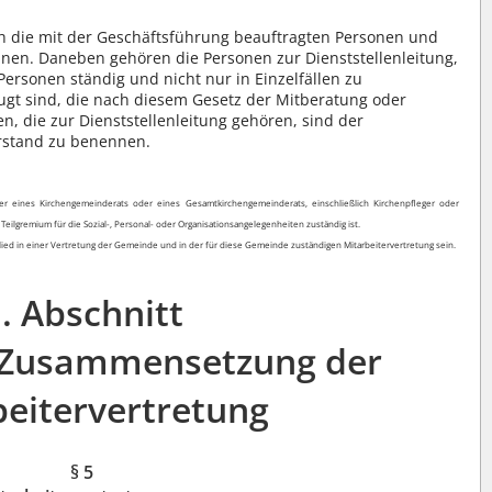
ch die mit der Geschäftsführung beauftragten Personen und
innen. Daneben gehören die Personen zur Dienststellenleitung,
ersonen ständig und nicht nur in Einzelfällen zu
gt sind, die nach diesem Gesetz der Mitberatung oder
, die zur Dienststellenleitung gehören, sind der
rstand zu benennen.
er eines Kirchengemeinderats oder eines Gesamtkirchengemeinderats, einschließlich Kirchenpfleger oder
eilgremium für die Sozial-, Personal- oder Organisationsangelegenheiten zuständig ist.
tglied in einer Vertretung der Gemeinde und in der für diese Gemeinde zuständigen Mitarbeitervertretung sein.
I. Abschnitt
 Zusammensetzung der
beitervertretung
§ 5