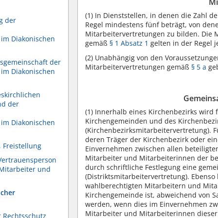
Mi
(1)
In Dienststellen, in denen die Zahl d
g der
Regel mindestens fünf beträgt, von den
Mitarbeitervertretungen zu bilden. Die 
 im Diakonischen
gemäß
§ 1 Absatz 1
gelten in der Regel je
(2)
Unabhängig von den Voraussetzunge
itsgemeinschaft der
Mitarbeitervertretungen gemäß
§ 5 a
geb
 im Diakonischen
skirchlichen
Gemeinsa
nd der
(1)
Innerhalb eines Kirchenbezirks wird f
Kirchengemeinden und des Kirchenbezir
 im Diakonischen
(Kirchenbezirksmitarbeitervertretung). 
deren Träger der Kirchenbezirk oder ei
 Freistellung
Einvernehmen zwischen allen beteiligte
Mitarbeiter und Mitarbeiterinnen der be
 Vertrauensperson
durch schriftliche Festlegung eine gem
Mitarbeiter und
(Distriktsmitarbeitervertretung). Ebens
wahlberechtigten Mitarbeitern und Mita
icher
Kirchengemeinde ist, abweichend von Sa
werden, wenn dies im Einvernehmen zwi
Mitarbeiter und Mitarbeiterinnen dieser D
r Rechtsschutz