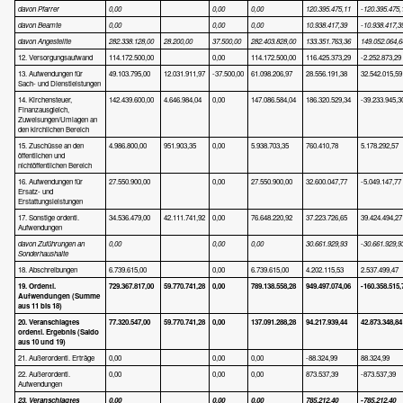
davon Pfarrer
0,00
0,00
0,00
120.395.475,11
-120.395.475,
davon Beamte
0,00
0,00
0,00
10.938.417,39
-10.938.417,3
davon Angestellte
282.338.128,00
28.200,00
37.500,00
282.403.828,00
133.351.763,36
149.052.064,6
12. Versorgungsaufwand
114.172.500,00
0,00
114.172.500,00
116.425.373,29
-2.252.873,29
13. Aufwendungen für
49.103.795,00
12.031.911,97
-37.500,00
61.098.206,97
28.556.191,38
32.542.015,59
Sach- und Dienstleistungen
14. Kirchensteuer,
142.439.600,00
4.646.984,04
0,00
147.086.584,04
186.320.529,34
-39.233.945,3
Finanzausgleich,
Zuweisungen/Umlagen an
den kirchlichen Bereich
15. Zuschüsse an den
4.986.800,00
951.903,35
0,00
5.938.703,35
760.410,78
5.178.292,57
öffentlichen und
nichtöffentlichen Bereich
16. Aufwendungen für
27.550.900,00
0,00
27.550.900,00
32.600.047,77
-5.049.147,77
Ersatz- und
Erstattungsleistungen
17. Sonstige ordentl.
34.536.479,00
42.111.741,92
0,00
76.648.220,92
37.223.726,65
39.424.494,27
Aufwendungen
davon Zuführungen an
0,00
0,00
0,00
30.661.929,93
-30.661.929,9
Sonderhaushalte
18. Abschreibungen
6.739.615,00
0,00
6.739.615,00
4.202.115,53
2.537.499,47
19. Ordentl.
729.367.817,00
59.770.741,28
0,00
789.138.558,28
949.497.074,06
-160.358.515,
Aufwendungen
(Summe
aus 11 bis 18
)
20. Veranschlagtes
77.320.547,00
59.770.741,28
0,00
137.091.288,28
94.217.939,44
42.873.348,84
ordentl. Ergebnis (Saldo
aus 10
und 19
)
21. Außerordentl. Erträge
0,00
0,00
0,00
-88.324,99
88.324,99
22. Außerordentl.
0,00
0,00
0,00
873.537,39
-873.537,39
Aufwendungen
23. Veranschlagtes
0,00
0,00
0,00
785.212,40
-785.212,40