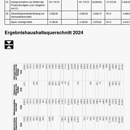
23.
Inanspruchnahme von Mitteln des
161.719,70
161.719,70
62.809,60
-57.373,30
5.436,3
Finanzvermögens (zum Ausgleich
von 21)
25.
Zweckentsprechende Bindung von
-4.262,50
-4.262,50
-4.646,10
161,5
-4.484,
Reinvestitionsmitteln
davon: sonstige Mittel
-4.185,50
-4.185,50
-4.578,20
161,5
-4.416,
Ergebnishaushaltsquerschnitt 2024