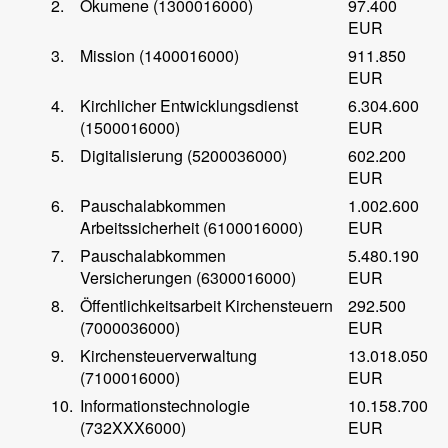
2.
Ökumene (1300016000)
97.400
EUR
3.
Mission (1400016000)
911.850
EUR
4.
Kirchlicher Entwicklungsdienst
6.304.600
(1500016000)
EUR
5.
Digitalisierung (5200036000)
602.200
EUR
6.
Pauschalabkommen
1.002.600
Arbeitssicherheit (6100016000)
EUR
7.
Pauschalabkommen
5.480.190
Versicherungen (6300016000)
EUR
8.
Öffentlichkeitsarbeit Kirchensteuern
292.500
(7000036000)
EUR
9.
Kirchensteuerverwaltung
13.018.050
(7100016000)
EUR
10.
Informationstechnologie
10.158.700
(732XXX6000)
EUR