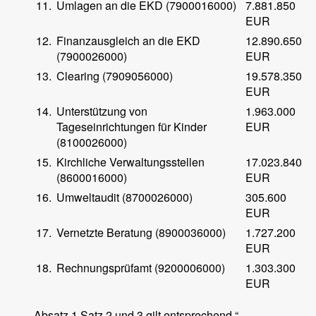
11.
Umlagen an die EKD (7900016000)
7.881.850
EUR
12.
Finanzausgleich an die EKD
12.890.650
(7900026000)
EUR
13.
Clearing (7909056000)
19.578.350
EUR
14.
Unterstützung von
1.963.000
Tageseinrichtungen für Kinder
EUR
(8100026000)
15.
Kirchliche Verwaltungsstellen
17.023.840
(8600016000)
EUR
16.
Umweltaudit (8700026000)
305.600
EUR
17.
Vernetzte Beratung (8900036000)
1.727.200
EUR
18.
Rechnungsprüfamt (9200006000)
1.303.300
EUR
Absatz 1 Satz 2 und 3 gilt entsprechend.“