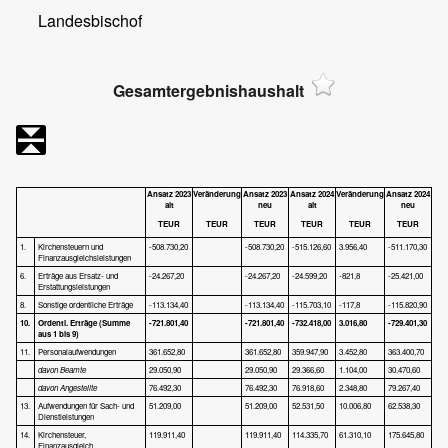
Landesbischof
Gesamtergebnishaushalt
Ansatz 2023
Veränderung
Ansatz 2023
Ansatz 2024
Veränderung
Ansatz 2024
alt
neu
alt
neu
TEUR
TEUR
TEUR
TEUR
TEUR
TEUR
1.
Kirchensteuern und
-508.730,20
-508.730,20
-515.126,60
3.956,40
-511.170,30
Finanzausgleichsleistungen
6.
Erträge aus Ersatz- und
-24.267,20
-24.267,20
-24.599,20
-821,8
-25.421,00
Erstattungsleistungen
8.
Sonstige ordentliche Erträge
-113.134,40
-113.134,40
-115.703,10
-117,8
-115.820,90
10.
Ordentl. Erträge
(Summe
-721.801,40
-721.801,40
-732.418,00
3.016,80
-729.401,30
aus 1 bis 9)
11.
Personalaufwendungen
361.652,80
361.652,80
359.947,90
3.452,80
363.400,70
davon Beamte
29.050,90
29.050,90
29.366,60
1.104,00
30.470,60
davon Angestellte
76.492,30
76.492,30
76.918,60
2.348,80
79.267,40
13.
Aufwendungen für Sach- und
51.209,00
51.209,00
52.531,50
10.006,80
62.538,30
Dienstleistungen
14.
Kirchensteuer,
119.911,40
119.911,40
114.335,70
61.310,10
175.645,80
Finanzausgleich,