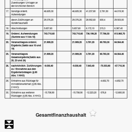
Zuweisungen/ Umlagen an
den kirchlichen Bereich
17.
Sonstige ordentl.
46.605,30
46.605,30
41.237,80
2.781,50
44.019,30
Aufwendungen
davon Zuführungen an
29.376,20
29.376,20
28.902,60
600,4
29.503,00
Sonderhaushalte
18.
Abschreibungen
5.657,60
5.657,60
6.172,10
215,3
6.387,40
19.
Ordentl. Aufwendungen
743.710,60
743.710,60
736.199,20
77.766,50
813.965,70
(Summe aus 11 bis 18)
20.
Veranschlagtes ordentl.
21.909,20
21.909,20
3.781,20
80.783,30
84.564,40
Ergebnis
(Saldo aus 10 und
19)
25.
Veranschlagtes
21.909,20
21.909,20
3.781,20
80.783,30
84.564,40
Gesamterg
ebnis
(Saldo aus
20, 23 und 24)
26.
nachrichtlich: Zuführungen
-9.030,40
-9.030,40
7.843,40
-75.553,80
-67.710,30
zu / Entnahme aus den
Ergebnisrücklagen
(§ 85
Abs. 1 HHO)
28.
Entnahme aus Rücklage für
-4.652,70
-4.652,70
Immobilienunterhalt (§ 85 Abs.
2 HHO)
30.
Entnahme aus weiteren
-15.708,90
-15.708,90
-12.223,20
-576,8
-12.800,00
Rücklagen (§ 85 Abs. 4 HHO)
Gesamtfinanzhaushalt