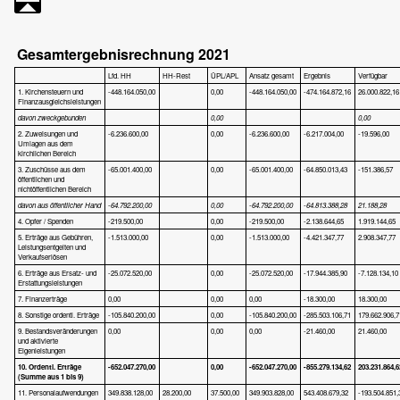
Gesamtergebnisrechnung 2021
Lfd. HH
HH-Rest
ÜPL/APL
Ansatz gesamt
Ergebnis
Verfügbar
1. Kirchensteuern und
-448.164.050,00
0,00
-448.164.050,00
-474.164.872,16
26.000.822,16
Finanzausgleichsleistungen
davon zweckgebunden
0,00
0,00
2. Zuweisungen und
-6.236.600,00
0,00
-6.236.600,00
-6.217.004,00
-19.596,00
Umlagen aus dem
kirchlichen Bereich
3. Zuschüsse aus dem
-65.001.400,00
0,00
-65.001.400,00
-64.850.013,43
-151.386,57
öffentlichen und
nichtöffentlichen Bereich
davon aus öffentlicher Hand
-64.792.200,00
0,00
-64.792.200,00
-64.813.388,28
21.188,28
4. Opfer / Spenden
-219.500,00
0,00
-219.500,00
-2.138.644,65
1.919.144,65
5. Erträge aus Gebühren,
-1.513.000,00
0,00
-1.513.000,00
-4.421.347,77
2.908.347,77
Leistungsentgelten und
Verkaufserlösen
6. Erträge aus Ersatz- und
-25.072.520,00
0,00
-25.072.520,00
-17.944.385,90
-7.128.134,10
Erstattungsleistungen
7. Finanzerträge
0,00
0,00
0,00
-18.300,00
18.300,00
8. Sonstige ordentl. Erträge
-105.840.200,00
0,00
-105.840.200,00
-285.503.106,71
179.662.906,7
9. Bestandsveränderungen
0,00
0,00
0,00
-21.460,00
21.460,00
und aktivierte
Eigenleistungen
10. Ordentl. Erträge
-652.047.270,00
0,00
-652.047.270,00
-855.279.134,62
203.231.864,6
(Summe aus 1 bis 9
)
11. Personalaufwendungen
349.838.128,00
28.200,00
37.500,00
349.903.828,00
543.408.679,32
-193.504.851,