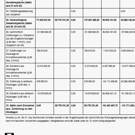
Sonderergebnis (Saldo
aus 21 und 22)
24. Fehlbetragsabdeckung
0,00
0,00
aus Vorjahren
25. Veranschlagtes
77.320.547,00
59.770.741,28
0,00
137.091.288,28
95.003.151,84
42.088.136,44
Gesamterg
ebnis
(Saldo
aus 20, 23
und 24
)
26. nachrichtlich:
-61.528.062,00
0,00
-61.528.062,00
36.054.161,92
-97.582.223,9
Zuführungen zu / Entnahme
aus den Ergebnisrücklagen
(§ 85 Abs. 1 HHO) (zum
Ausgleich von 25)
27. Zuführungen zur
726.615,00
0,00
726.615,00
-1.537.034,23
2.263.649,23
Rücklage für
Immobilienunterhalt (§ 85
Abs. 2 HHO)
28. Entnahme aus
-6.319.400,00
0,00
-6.319.400,00
6.357.958,40
-12.677.358,4
Rücklage für
Immobilienunterhalt (§ 85
Abs. 2 HHO)
29. Zuführung zu weiteren
478.900,00
0,00
478.900,00
-24.117.458,96
24.596.358,96
Rücklagen (§ 85 Abs. 4
HHO)
30. Entnahme aus weiteren
-10.678.600,00
0,00
-10.678.600,00
80.506.431,15
-91.185.031,1
Rücklagen (§ 85 Abs. 4
HHO)
31. Saldo nach Entnahme
0,00
59.770.741,28
0,00
59.770.741,28
191.481.997,72
-131.711.256,
aus / Zuführung zu den
Rücklagen
Hinweis zu Nr. 26-31: Aus technischen Gründen werden in der Ergebnisspalte die nachrichtlichen Rücklagenbewegungen aktuel
noch mit falschem Vorzeichen ausgegeben. Infolgedessen wird der Saldo unter Nr. 31 nicht richtig dargestellt.