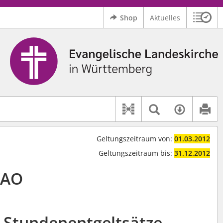
Shop
Aktuelles
Sitzu
Logo Ev. Landeskirche in Württemberg
 findet auch: "Pfarrerinitiative" oder "Pfarrerausschuss".
serer Hilfe.
Textsuche 
Verfüg
Dokument-Beziehu
Geltungszeitraum von:
01.03.2012
Geltungszeitraum bis:
31.12.2012
KAO
e Stundenentgeltsätze