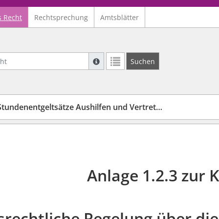
s Recht
Rechtsprechung
Amtsblätter
Suche mit Platzhalter "*", Bsp. Pfarrer*,
Suchen
Weitere Suchoperatoren finden Sie in un
tundenentgeltsätze Aushilfen und Vertretungskräfte
Anlage 1.2.3 zur 
srechtliche Regelung über di