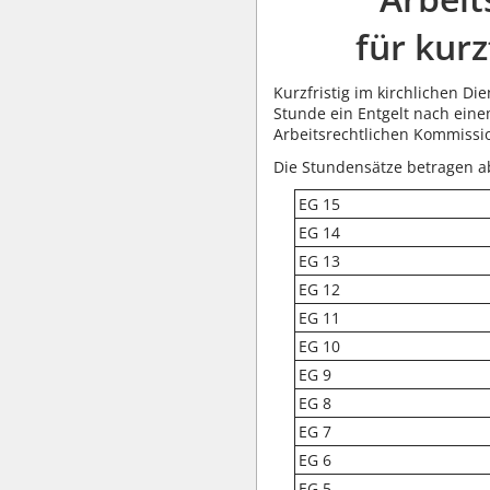
für kurz
Kurzfristig im kirchlichen Die
Stunde ein Entgelt nach eine
Arbeitsrechtlichen Kommissi
Die Stundensätze betragen a
EG 15
EG 14
EG 13
EG 12
EG 11
EG 10
EG 9
EG 8
EG 7
EG 6
EG 5